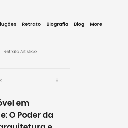
luções
Retrato
Biografia
Blog
More
Retrato Artístico
ra
óvel em
: O Poder da
arquitetura e