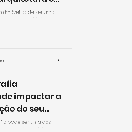
ionais
m imóvel pode ser uma
 com as estratégias
 o processo e...
ura
afia
pode impactar a
ção do seu
afia pode ser uma das
ugar seu imóvel? A