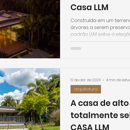
Casa LLM
Construída em um terren
árvores a serem preserva
padrão LLM exibe a elegânc
12 de abr. de 2023
4 min de leitu
arquitetura
A casa de alt
totalmente s
CASA LLM