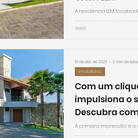
A residência LLM, locali
fechado, na cidade de S
interior de São Paulo, é si
10 de abr. de 2023
2 min de leitu
imobiliária
Com um cliqu
impulsiona o 
Descubra como
imobiliária po
A primeira impressão é a 
se trata de imóveis, isso 