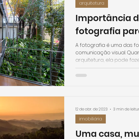
arquitetura
Importância 
fotografia par
A fotografia é uma das 
comunicação visual. Qua
arquitetura, ela pode faze
12 de abr. de 2023
3 min de leitu
imobiliária
Uma casa, mui