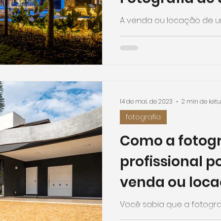
Vídeos Profiss
A venda ou locação de u
jornada desafiadora, mas
certas, é possível acelerar
14 de mai. de 2023
2 min de leit
fotografia
Como a fotogr
profissional 
venda ou loca
imóvel
Você sabia que a fotogr
chaves para vender ou al