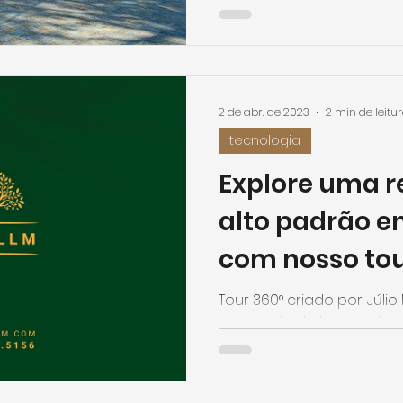
fotografia imobiliária é um..
2 de abr. de 2023
2 min de leitu
tecnologia
Explore uma r
alto padrão e
com nosso tou
Tour 360° criado por: Júlio R
no mundo do luxo: explor
padrão em detalhes com n