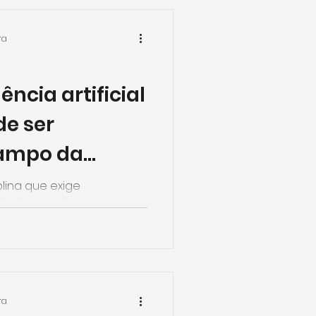
ra
ência artificial
de ser
campo da
plina que exige
técnicas e de
ar projetos que atendam
ra