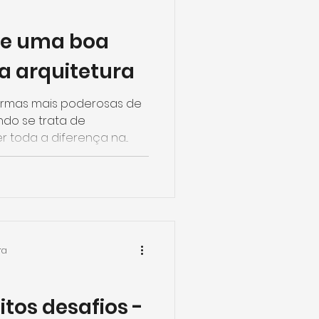
de uma boa
a arquitetura
formas mais poderosas de
ndo se trata de
r toda a diferença na...
ra
tos desafios -