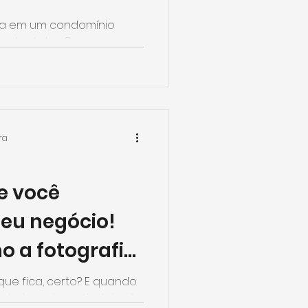
zada em um condomínio
ão José dos Campos,
ngular a começar pelo...
ra
e você
seu negócio!
 a fotografia
de ajudar.
que fica, certo? E quando
é ainda mais verdadeiro. A