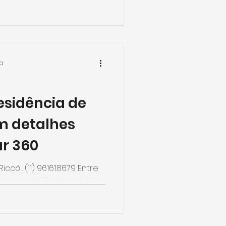
.
ra
esidência de
m detalhes
r 360
iccó . (11) 96161.8679 Entre
e uma residência de alto
osso...