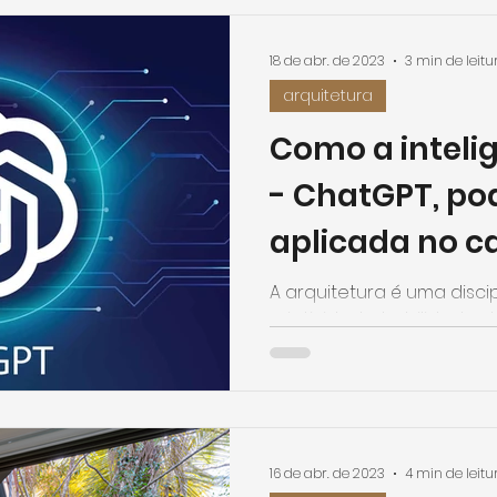
18 de abr. de 2023
3 min de leitu
arquitetura
Como a intelig
- ChatGPT, po
aplicada no 
arquitetura?
A arquitetura é uma disci
criatividade, habilidades 
comunicação para realiz
às...
16 de abr. de 2023
4 min de leitu