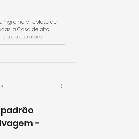
o íngreme e repleto de
das, a Casa de alto
ia da estrutura...
ra
o padrão
elvagem -