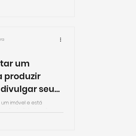
ser determinante na...
ura
atar um
a produzir
divulgar seu
bnb?
 um imóvel e está
avés do Airbnb, saiba
e qualidade pode fazer...