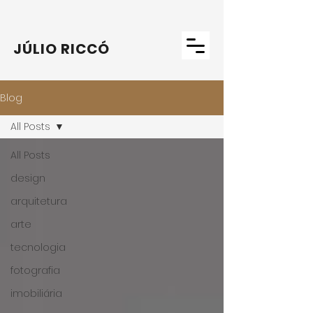
JÚLIO RICCÓ
Blog
All Posts
All Posts
design
arquitetura
arte
tecnologia
fotografia
imobiliária