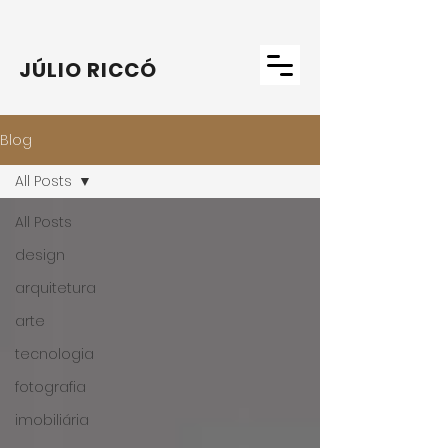
JÚLIO RICCÓ
Blog
All Posts
All Posts
design
arquitetura
arte
tecnologia
fotografia
imobiliária