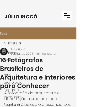
JÚLIO RICCÓ
Post
All Posts
Júlio Riccó
All Posts
9 de jul. de 2024
4 min de leitura
16 Fotógrafos
design
Brasileiros de
arquitetura
arte
Arquitetura e Interiores
tecnologia
para Conhecer
fotografia
A fotografia de arquitetura e 
imobiliária
decoração é uma arte que 
captura a beleza e a essência dos 
Retrato Artístico