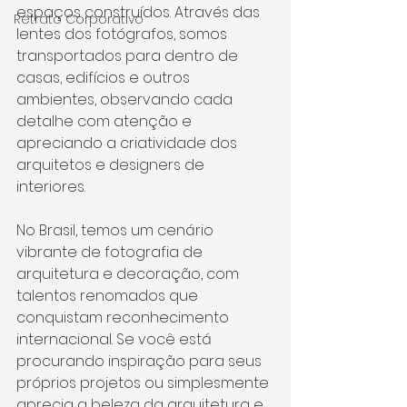
espaços construídos. Através das 
Retrato Corporativo
lentes dos fotógrafos, somos 
transportados para dentro de 
casas, edifícios e outros 
ambientes, observando cada 
detalhe com atenção e 
apreciando a criatividade dos 
arquitetos e designers de 
interiores.
No Brasil, temos um cenário 
vibrante de fotografia de 
arquitetura e decoração, com 
talentos renomados que 
conquistam reconhecimento 
internacional. Se você está 
procurando inspiração para seus 
próprios projetos ou simplesmente 
aprecia a beleza da arquitetura e 