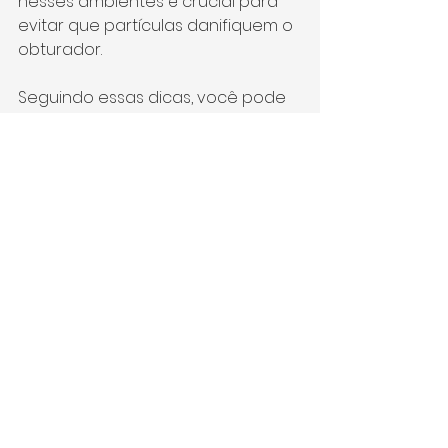
nesses ambientes é crucial para 
evitar que partículas danifiquem o 
obturador.
Seguindo essas dicas, você pode 
garantir que o obturador da sua 
câmera DSLR ou mirrorless 
permaneça em ótimas condições, 
prolongando a vida útil do seu 
equipamento e mantendo a 
qualidade das suas fotografias. 
Manter boas práticas de 
manutenção e cuidado diário é 
essencial para qualquer fotógrafo 
que deseja tirar o máximo proveito 
do seu equipamento.
https://youtu.be/AdQxLZtrjEE