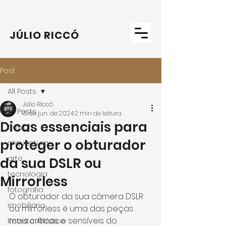
JÚLIO RICCÓ
Post
All Posts
Júlio Riccó
All Posts
15 de jun. de 2024
2 min de leitura
Dicas essenciais para
design
proteger o obturador
arquitetura
arte
da sua DSLR ou
tecnologia
Mirrorless
fotografia
O obturador da sua câmera DSLR 
imobiliária
ou mirrorless é uma das peças 
mais críticas e sensíveis do 
Retrato Artístico