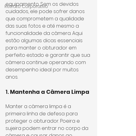
equipamento. Sem os devidos 
Retrato Corporativo
cuidados, ele pode sofrer danos 
que comprometem a qualidade 
das suas fotos e até mesmo a 
funcionalidade da câmera. Aqui 
estão algumas dicas essenciais 
para manter o obturador em 
perfeito estado e garantir que sua 
câmera continue operando com 
desempenho ideal por muitos 
anos.
1. 
Mantenha a Câmera Limpa
Manter a câmera limpa é a 
primeira linha de defesa para 
proteger o obturador. Poeira e 
sujeira podem entrar no corpo da 
câmera e causar danos ao 